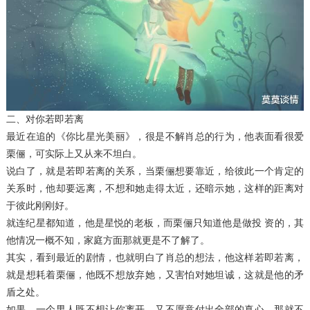
二、对你若即若离
最近在追的《你比星光美丽》，很是不解肖总的行为，他表面看很爱
栗俪，可实际上又从来不坦白。
说白了，就是若即若离的关系，当栗俪想要靠近，给彼此一个肯定的
关系时，他却要远离，不想和她走得太近，还暗示她，这样的距离对
于彼此刚刚好。
就连纪星都知道，他是星悦的老板，而栗俪只知道他是做投 资的，其
他情况一概不知，家庭方面那就更是不了解了。
其实，看到最近的剧情，也就明白了肖总的想法，他这样若即若离，
就是想耗着栗俪，他既不想放弃她，又害怕对她坦诚，这就是他的矛
盾之处。
如果，一个男人既不想让你离开，又不愿意付出全部的真心，那就不